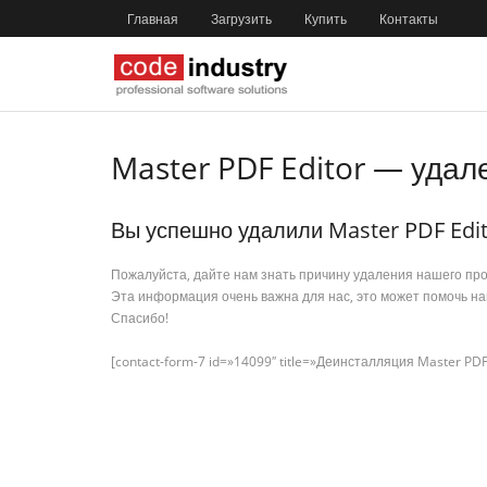
Главная
Загрузить
Купить
Контакты
Master PDF Editor — удал
Вы успешно удалили Master PDF Edit
Пожалуйста, дайте нам знать причину удаления нашего пр
Эта информация очень важна для нас, это может помочь нам
Спасибо!
[contact-form-7 id=»14099″ title=»Деинсталляция Master PDF