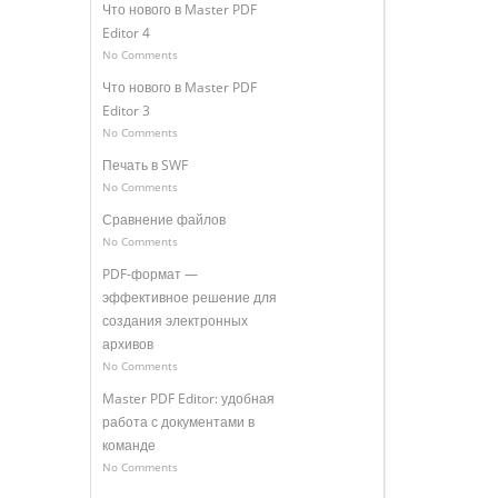
Что нового в Master PDF
Editor 4
No Comments
Что нового в Master PDF
Editor 3
No Comments
Печать в SWF
No Comments
Сравнение файлов
No Comments
PDF-формат —
эффективное решение для
создания электронных
архивов
No Comments
Master PDF Editor: удобная
работа с документами в
команде
No Comments