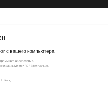
ен
or с вашего компьютера.
ограммного обеспечения.
 сделать Master PDF Editor лучше.
 Editor»]