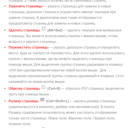
позицию, а также указать количество вставляемых страниц.
Заменить страницы
— указать страницы для замены и новые
страницы, диапазон страниц и осуществить импорт закладок при
замене страниц. В диалоговом окне также отображается
предпросмотр страниц для замены и новых страниц.
Удалить страницы
(Alt+Del)
— удалить текущие или выбранные
страницы. Вы можете использовать панель с миниатюрами, чтобы
выбрать и удалить страницы.
Переместить страницы
— указать диапазон страниц и определить
место, куда их требуется переместить. Для этого удобно использовать
панель с миниатюрами, где вы можете выделить страницы при
помощи мыши. Для выделения группы страниц удерживаете клавишу
Shift
при одновременном нажатии левой кнопки мыши. Для
выделения произвольной группы страниц удерживайте клавишу
Ctrl
и
нажимайте на левую кнопку мыши.
Обрезка страницы
(Ctrl+K)
— обрезать PDF страницу, выделив ее
часть при помощи мыши.
Размер страницы
(Ctrl+Shift+L)
— указать размер страницы
(ширина/высота в пикселях, дюймах или миллиметрах). В пункте
Размер содержания пользователь может настроить отображение
только части страницы:
Левое поле, Верхнее поле, Правое поле,
Нижнее поле
.