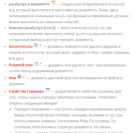
JavaScript в документе
— создать или редактировать JavaScript
код, который выполняется при открытии документа. Также здесь
записываются глобальные JavaScript функции и переменные, которые
можно выполнять из локальных событий.
Консоль JavaScript (Ctrl+J)
— войти в консоль JavaScript, где
пользователь может выполнить любой JavaScript код или получить
отладочный вывод JavaScript текущего документа.
Колонтитулы
— добавить, изменить или удалить верхние и
нижние колонтитулы, которые могут содержать текст, номер страницы
или дату.
Водяной знак
— добавить или удалить текст или изображение
за или перед содержимым документа.
Фон
— добавить цветовой фон или изображение из файла в
документ.
Свойства страницы
— редактировать свойства страницы для
того, чтобы задать порядок табуляции на странице. Позволяет
открыть следующие вкладки:
Порядок следования — настроить порядок переключения фокуса
между объектами форм (полями, списками, кнопками и т.д.) при
использовании клавиши
Tab
в режиме Рука: По строкам, По
столбцам, Использовать структуру документа, Не указан.
Действие — создать или редактировать JavaScript код, который