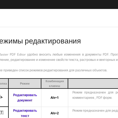
ежимы редактирования
aster PDF Editor удобно вносить любые изменения в документы PDF. Про
ление, редактирование и изменение свойств текста, растровых и векторных 
е приведен список режимов редактирования для различных объектов.
Комбинация
опка
Режим
клавиш
Режим предназначен для ре
Редактировать
Alt+1
комментариев , PDF форм.
документ
Редактировать
Режим предназначен для реда
Alt+2
текст