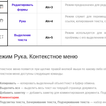
Редактировать
Режим предназначен для ред
Alt+3
формы
Режим служит для перемещ
Рука
Alt+4
ссылок, копирования текста,
Режим используется для в
Выделение
Alt+5
проблемы с его выделением 
текста
ежим Рука. Контекстное меню
текстное меню появится при щелчке правой кнопкой мыши по какому-либо о
текстном меню доступны следующие команды:
Копировать
— копировать выделенный объект/текст в буфер обмена.
Выделить все
— выделить весь текст на текущей странице документа.
Добавить заметку
— добавить заметку для комментирования документа. Под
Комментарии
.
Подсветка текста, Зачеркивание текста, Подчеркивание текста
— набор ин