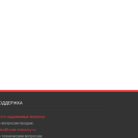
ОДДЕРЖКА
сто задаваемые вопросы
 вопросам продаж:
les@code-industry.ru
 техническим вопросам: