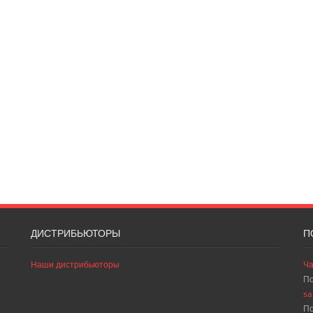
ДИСТРИБЬЮТОРЫ
П
Наши дистрибьюторы
Ча
По
sa
По