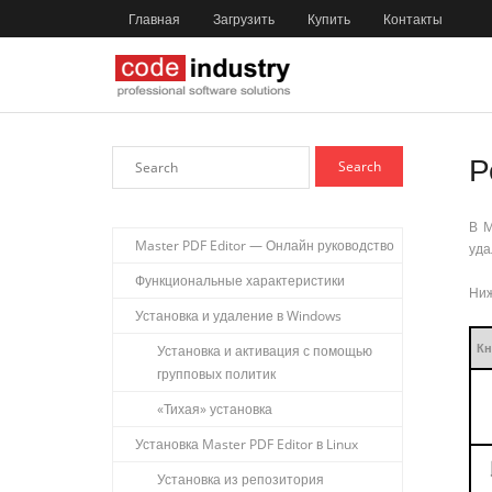
Главная
Загрузить
Купить
Контакты
Р
В M
Master PDF Editor — Онлайн руководство
уда
Функциональные характеристики
Ниж
Установка и удаление в Windows
Кн
Установка и активация с помощью
групповых политик
«Тихая» установка
Установка Master PDF Editor в Linux
Установка из репозитория