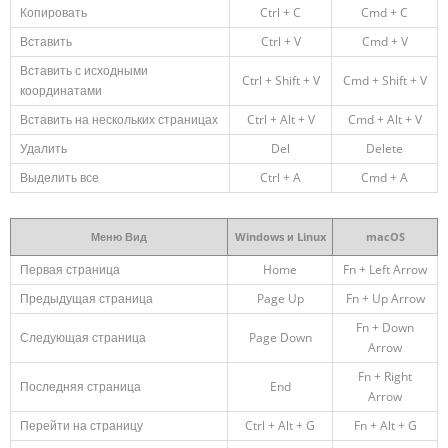
Копировать
Ctrl + C
Cmd + C
Вставить
Ctrl + V
Cmd + V
Вставить с исходными
Ctrl + Shift + V
Cmd + Shift + V
координатами
Вставить на нескольких страницах
Ctrl + Alt + V
Cmd + Alt + V
Удалить
Del
Delete
Выделить все
Ctrl + A
Cmd + A
Меню Вид
Windows и Linux
macOS
Первая страница
Home
Fn + Left Arrow
Предыдущая страница
Page Up
Fn + Up Arrow
Fn + Down
Следующая страница
Page Down
Arrow
Fn + Right
Последняя страница
End
Arrow
Перейти на страницу
Ctrl + Alt + G
Fn + Alt + G