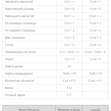
Увеличить масштаб
Ctrl + +
Cmd + +
Фактический размер
Ctrl + 0
Cmd + 0
Уменьшить масштаб
Ctrl + —
Cmd + —
По размеру страницы
Ctrl + 1
Cmd + 1
По ширине страницы
Ctrl + 2
Cmd + 2
Две страницы
Ctrl + 3
Cmd + 3
Сетка
Ctrl + U
Cmd + U
Перемещать по сетке
Ctrl + Shift + U
Cmd + Shift + U
Поиск
Ctrl + F
Cmd + F
Найти далее
F3
Найти предыдущее
Shift + F3
Shift + F3
Инспектор объектов
Ctrl + F11
Cmd + F11
Меню
F12
Полный экран
F11
Меню Объекты
Windows и Linux
macOS