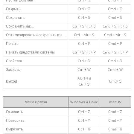
Пустой документ
Ctrl + N
Cmd + N
Открыть
Ctrl + O
Cmd + O
Сохранить
Ctrl + S
Cmd + S
Сохранить как…
Ctrl + Shift + S
Cmd + Shift + S
Оптимизировать и сохранить как…
Ctrl + Alt + S
Cmd + Alt + S
Печать
Ctrl + P
Cmd + P
Печать средствами системы
Ctrl + Shift + P
Cmd + Shift + P
Свойства
Ctrl + D
Cmd + D
Закрыть
Ctrl + W
Cmd + W
Alt+F4 и
Выход
Cmd+Q
Ctrl+Q
Меню Правка
Windows и Linux
macOS
Отменить
Ctrl + Z
Cmd + Z
Повторить
Ctrl + Y
Cmd + Y
Вырезать
Ctrl + X
Cmd + X