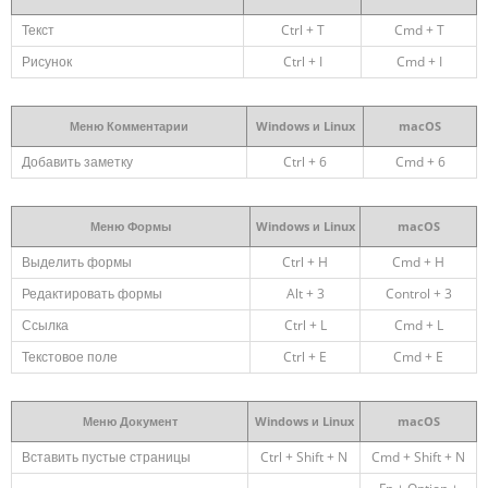
Текст
Ctrl + T
Cmd + T
Рисунок
Ctrl + I
Cmd + I
Меню Комментарии
Windows и Linux
macOS
Добавить заметку
Ctrl + 6
Cmd + 6
Меню Формы
Windows и Linux
macOS
Выделить формы
Ctrl + H
Cmd + H
Редактировать формы
Alt + 3
Control + 3
Ссылка
Ctrl + L
Cmd + L
Текстовое поле
Ctrl + E
Cmd + E
Меню Документ
Windows и Linux
macOS
Вставить пустые страницы
Ctrl + Shift + N
Cmd + Shift + N