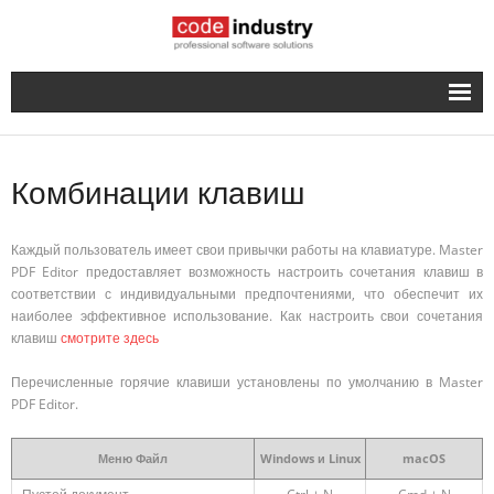
Русский
- English
Комбинации клавиш
Каждый пользователь имеет свои привычки работы на клавиатуре. Master
PDF Editor предоставляет возможность настроить сочетания клавиш в
соответствии с индивидуальными предпочтениями, что обеспечит их
наиболее эффективное использование. Как настроить свои сочетания
клавиш
смотрите здесь
Перечисленные горячие клавиши установлены по умолчанию в Master
PDF Editor.
Меню Файл
Windows и Linux
macOS