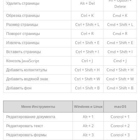
Fn + Option +
Удалить страницы
Alt + Del
Delete
Обрезка страницы
Ctrl + K
Cmd + K
Размер страницы
Ctrl + Shift + L
Cmd + Shift + L
Поворот страницы
Ctrl + R
Cmd + R
Извлечь страницы
Ctrl + Shift + E
Cmd + Shift + E
Вставить страницы
Ctrl + Shift + I
Cmd + Shift + I
Консоль JavaScript
Ctrl + J
Cmd + J
Добавить колонтитулы
Ctrl + Shift + H
Cmd + Shift + H
Добавить водяной знак
Ctrl + Shift + W
Cmd + Shift + W
Добавить фон
Ctrl + Shift + B
Cmd + Shift + B
Меню Инструменты
Windows и Linux
macOS
Редактирование документа
Alt + 1
Control + 1
Редактировать текст
Alt + 2
Control + 2
Редактировать формы
Alt + 3
Control + 3