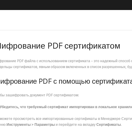
ифрование PDF сертификатом
рование PDF файла с использованием сертификата – это надежный способ ог
дельцы сертификатов, явным образом включенных в список разрешенных, бу
ифрование PDF с помощью сертификат
бы зашифровать документ PDF сертификатом:
Убедитесь, что требуемый сертификат импортирован в локальное хранил
можете просмотреть все импортированные сертификаты в Менеджере Серти
меню
Инструменты > Параметры
и перейдите на вкладку
Сертификаты
.