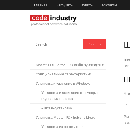
Главная
Загрузить
Купить
Контакты
Ш
Шиф
Master PDF Editor — Онлайн руководство
вла
Функциональные характеристики
Ш
Установка и удаление в Windows
Установка и активация с помощью
Что
групповых политик
«Тихая» установка
Вы 
Установка Master PDF Editor в Linux
в 
Установка из репозитория