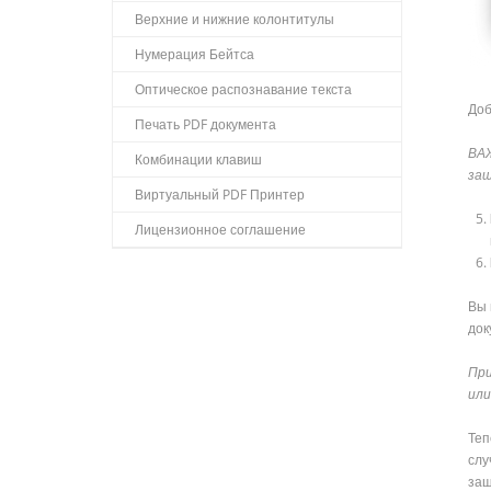
Верхние и нижние колонтитулы
Нумерация Бейтса
Оптическое распознавание текста
Доб
Печать PDF документа
ВАЖ
Комбинации клавиш
за
Виртуальный PDF Принтер
Лицензионное соглашение
Вы 
док
При
или
Теп
слу
заш