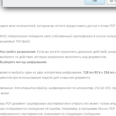
авьте всех получателей, которым вы хотите предоставить доступ к этому PDF
НО: обязательно добавьте свой собственный сертификат в список полу
щищаемый
PDF файл.
Настройте
разрешения
. Если вы хотите ограничить диапазон действий, раз
выберите те действия, которые разрешено выполнять над документом.
Выберите метод шифрования
.
можете выбрать один из двух алгоритмов шифрования,
128
bit
RC4
и
256
bit
ументов при использовании пароля для открытия документа.
мечание: для открытия файла, шифрованного по алгоритму 256
bit
AES, т
 выше.
ерь PDF документ зашифрован сертификатом и открыть его может только вла
чае отображается сообщение об ошибке. Например, в программе Master PDF E
ифрованного сертификатом, показывается следующее сообщение: