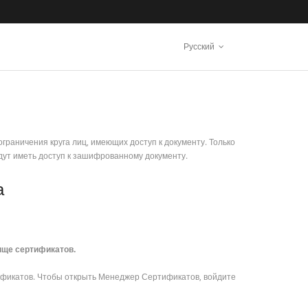
Русский
раничения круга лиц, имеющих доступ к документу. Только
дут иметь доступ к зашифрованному документу.
а
ище сертификатов.
фикатов. Чтобы открыть Менеджер Сертификатов, войдите