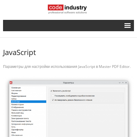
Русский
- English
JavaScript
Параметры для настройки использования JavaScript в Master PDF Editor.